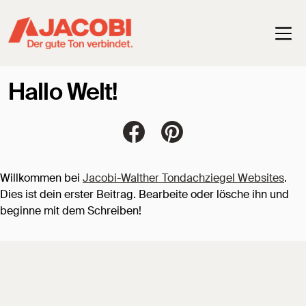
Haup
Allgemein
Hallo Welt!
Jacobi Dachziegel auf FaceBoo
Jacobi Dachziegel auf Pi
Willkommen bei
Jacobi-Walther Tondachziegel Websites
.
Dies ist dein erster Beitrag. Bearbeite oder lösche ihn und
beginne mit dem Schreiben!
Jacobi Dachziegel 